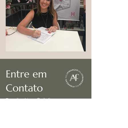
​Entre em
Contato
E-mail:
adriana@ailafinancas.com
Whatsapp:
11- 99764-6958